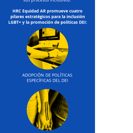
HRC Equidad AR promueve cuatro
pilares estratégicos para la inclusión
LGBT+ y la promoción de políticas DEI:
ADOPCIÓN DE POLÍTICAS
ESPECÍFICAS DEL DEI