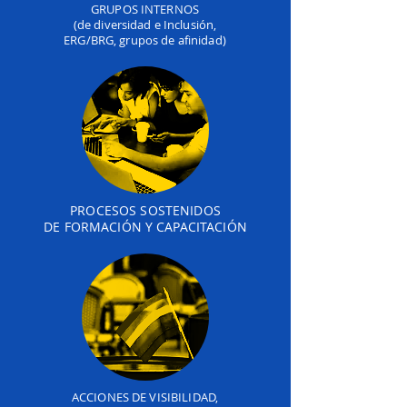
GRUPOS INTERNOS
(de diversidad e Inclusión,
ERG/BRG, grupos de afinidad)
PROCESOS SOSTENIDOS
DE FORMACIÓN Y CAPACITACIÓN
ACCIONES DE VISIBILIDAD,