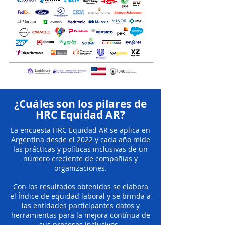
¿Cuáles son los pilares de
HRC Equidad AR?
La encuesta HRC Equidad AR se aplica en
Argentina desde el 2022 y cada año mide
las prácticas y políticas inclusivas de un
número creciente de compañías y
organizaciones.
Con los resultados obtenidos se elabora
el Índice de equidad laboral y se brinda a
las entidades participantes datos y
herramientas para la mejora contínua de
sus procesos inclusivos.